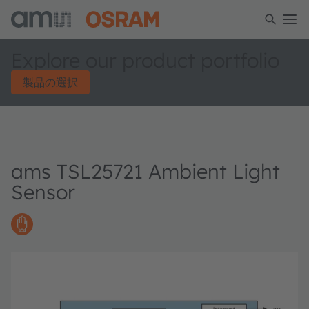
Explore our product portfolio
製品の選択
ams TSL25721 Ambient Light
Sensor