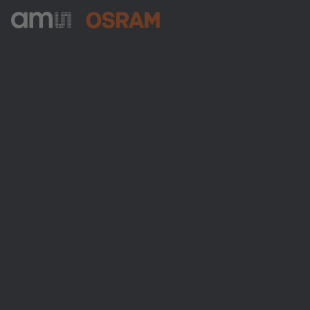
ams-OSRAM AG
Tobelbader Straße 30
8141 Premstaetten
Austria
電話:
+43 3136 500-0
ams OSRAMについて
ニュースルーム
投資家情報
サステナビリティ
拠点と代理店
採用情報
アクセシビリティ