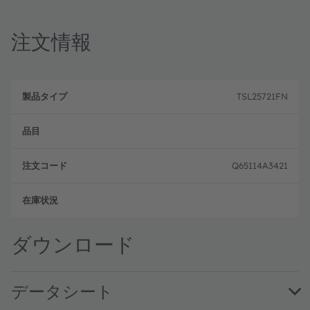
注文情報
製
注
品
文
TSL25721FN
品
タ
コ
目
イ
ー
プ
ド
Q65114A3421
フル
ダウンロード
データシート