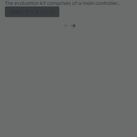
The evaluation kit comprises of a main controller
board with a PIC microcontroller, an industry standard
詳細とデータシート
USB 2.0 interface (with a USB cable), a TSL2572
daughter card, "plug-n-play" USB HID class drivers,
software documentation, and GUI software allowing
users to control the ALS sensor settings as the PIC
takes the TSL2572 I2C digital outputs to calculate ALS
illuminance in lux approximating the human eye
response.