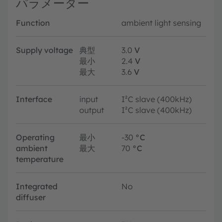
パラメーター
Function
ambient light sensing
Supply voltage
典型
3.0
V
最小
2.4
V
最大
3.6
V
Interface
input
I²C slave (400kHz)
output
I²C slave (400kHz)
Operating
最小
-30
°C
ambient
最大
70
°C
temperature
Integrated
No
diffuser