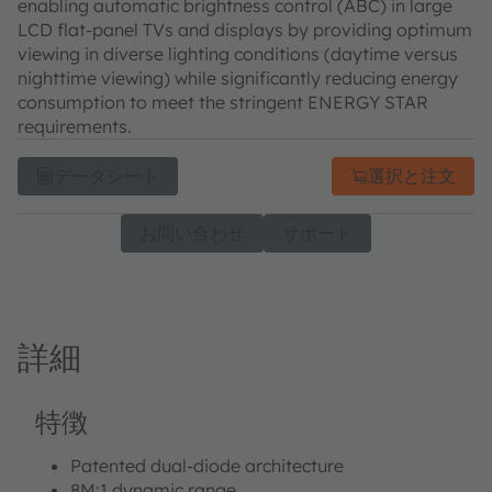
enabling automatic brightness control (ABC) in large
LCD flat-panel TVs and displays by providing optimum
viewing in diverse lighting conditions (daytime versus
nighttime viewing) while significantly reducing energy
consumption to meet the stringent ENERGY STAR
requirements.
データシート
選択と注文
お問い合わせ
サポート
詳細
特徴
Patented dual-diode architecture
8M:1 dynamic range