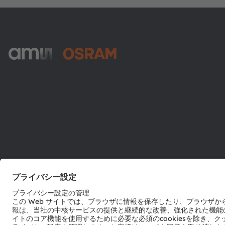
ams-OSRAM AG
Tobelbader Straße 30
8141 Premstaetten
Austria
電話:
+43 3136 500-0