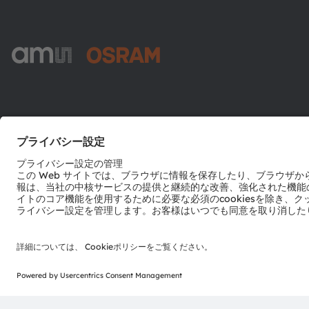
ams-OSRAM AG
Tobelbader Straße 30
8141 Premstaetten
Austria
電話:
+43 3136 500-0