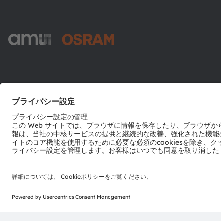
ams-OSRAM AG
Tobelbader Straße 30
8141 Premstaetten
Austria
電話:
+43 3136 500-0