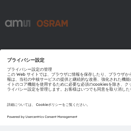
ams-OSRAM AG
Tobelbader Straße 30
8141 Premstaetten
Austria
電話:
+43 3136 500-0