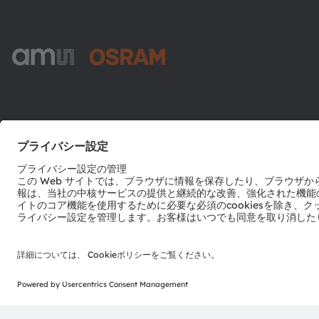
ams-OSRAM AG
Tobelbader Straße 30
8141 Premstaetten
Austria
電話:
+43 3136 500-0