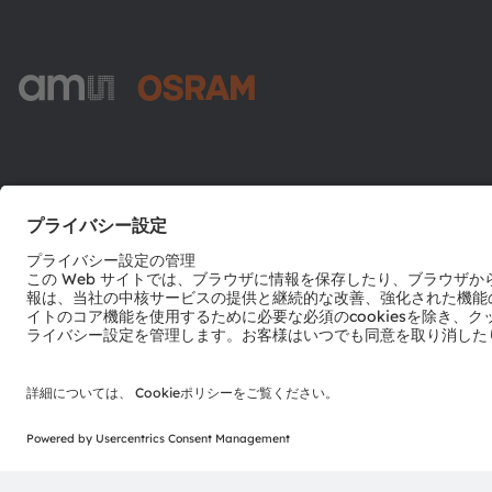
ams-OSRAM AG
Tobelbader Straße 30
8141 Premstaetten
Austria
電話:
+43 3136 500-0