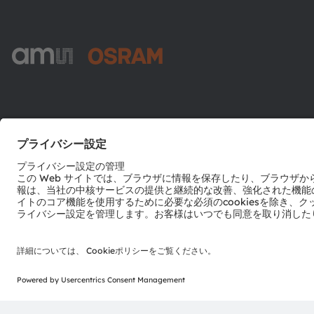
ams-OSRAM AG
Tobelbader Straße 30
8141 Premstaetten
Austria
電話:
+43 3136 500-0