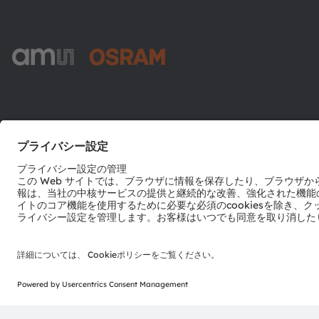
ams-OSRAM AG
Tobelbader Straße 30
8141 Premstaetten
Austria
電話:
+43 3136 500-0