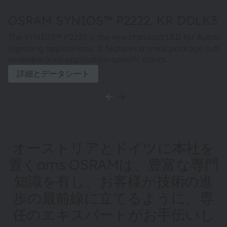
OSRAM SYNIOS™ P2222, KR DDLK31.
The SYNIOS™ P2222 is the new standard LED for Automo
Signaling applications. It features a small package outlin
available in all application-specific colors.
詳細とデータシート
オーストリアとドイツに本社を
置くams OSRAMは、豊富な専門
知識を有し、お客様が技術の進
歩の最前線に立てるように、専
任のエキスパートがお手伝いし