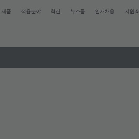
제품
적용분야
혁신
뉴스룸
인재채용
지원 