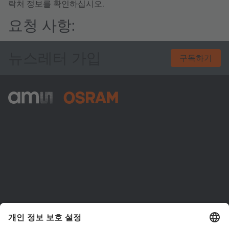
락처 정보를 확인하십시오.
요청 사항:
뉴스레터 가입
구독하기
ams-OSRAM AG
Tobelbader Straße 30
8141 Premstaetten
Austria
전화:
+43 3136 500-0
ams OSRAM 소개