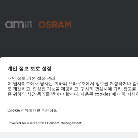
ams-OSRAM AG
Tobelbader Straße 30
8141 Premstaetten
Austria
전화:
+43 3136 500-0