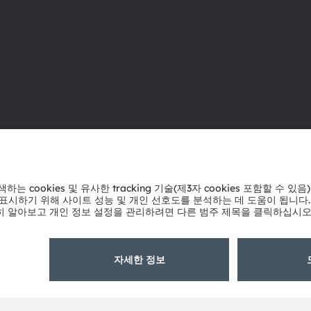
ams OSRAM 소개
지원
뉴스룸
제품 선택기
투자자
다운로드 센
지속 가능성
툴
위치 & 분포
문의
인재채용
기술 지원
접근성
파트너 네트
내부 고발