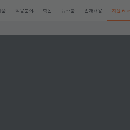
제품
적용분야
혁신
뉴스룸
인재채용
지원 & 