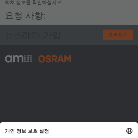
락처 정보를 확인하십시오.
요청 사항:
뉴스레터 가입
구독하기
ams-OSRAM AG
Tobelbader Straße 30
8141 Premstaetten
Austria
전화:
+43 3136 500-0
ams OSRAM 소개