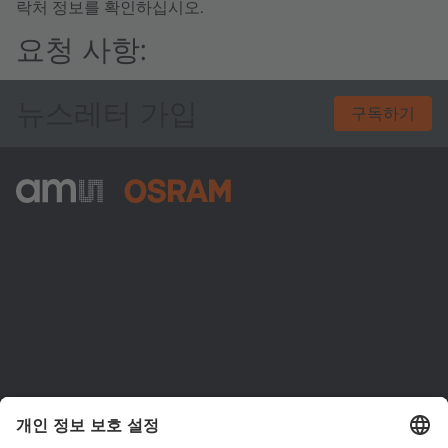
락처 정보를 확인하십시오.
요청 사항:
뉴스레터 가입
구독하기
ams-OSRAM AG
Tobelbader Straße 30
8141 Premstaetten
Austria
전화:
+43 3136 500-0
ams OSRAM 소개