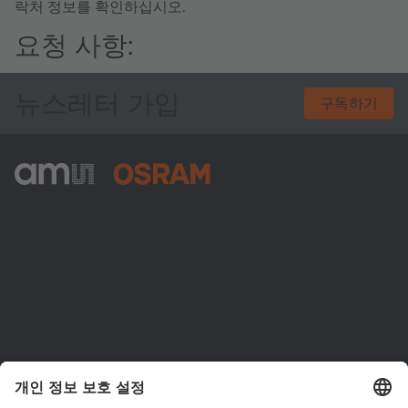
락처 정보를 확인하십시오.
요청 사항:
뉴스레터 가입
구독하기
ams-OSRAM AG
Tobelbader Straße 30
8141 Premstaetten
Austria
전화:
+43 3136 500-0
ams OSRAM 소개