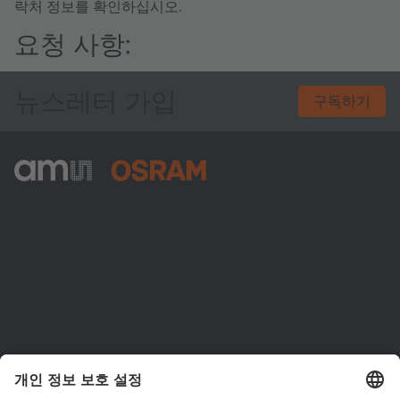
락처 정보를 확인하십시오.
요청 사항:
뉴스레터 가입
구독하기
ams-OSRAM AG
Tobelbader Straße 30
8141 Premstaetten
Austria
전화:
+43 3136 500-0
ams OSRAM 소개