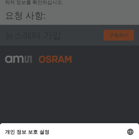
락처 정보를 확인하십시오.
요청 사항:
뉴스레터 가입
구독하기
ams-OSRAM AG
Tobelbader Straße 30
8141 Premstaetten
Austria
전화:
+43 3136 500-0
ams OSRAM 소개