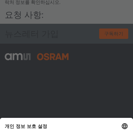
락처 정보를 확인하십시오.
요청 사항:
뉴스레터 가입
구독하기
ams-OSRAM AG
Tobelbader Straße 30
8141 Premstaetten
Austria
전화:
+43 3136 500-0
ams OSRAM 소개