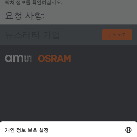
락처 정보를 확인하십시오.
요청 사항:
뉴스레터 가입
구독하기
ams-OSRAM AG
Tobelbader Straße 30
8141 Premstaetten
Austria
전화:
+43 3136 500-0
ams OSRAM 소개