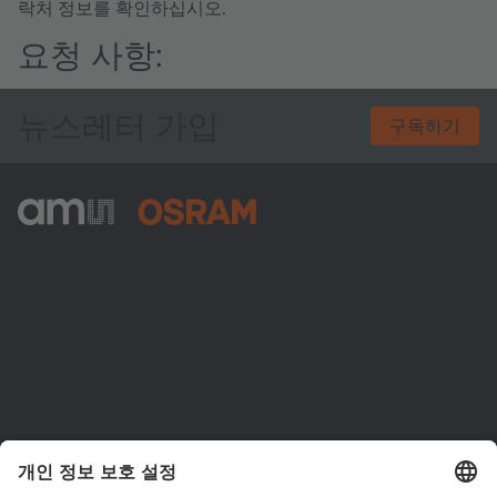
락처 정보를 확인하십시오.
요청 사항:
뉴스레터 가입
구독하기
ams-OSRAM AG
Tobelbader Straße 30
8141 Premstaetten
Austria
전화:
+43 3136 500-0
ams OSRAM 소개