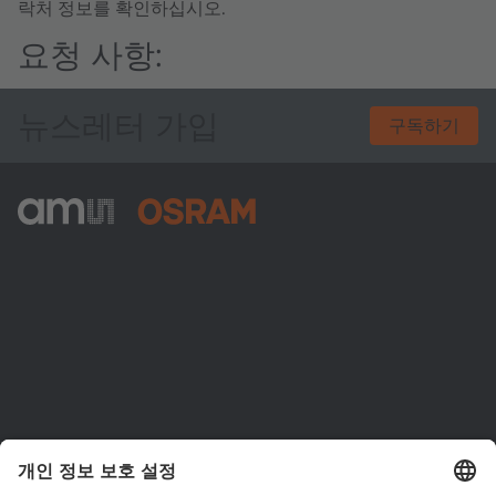
락처 정보를 확인하십시오.
요청 사항:
뉴스레터 가입
구독하기
ams-OSRAM AG
Tobelbader Straße 30
8141 Premstaetten
Austria
전화:
+43 3136 500-0
ams OSRAM 소개