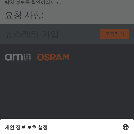
락처 정보를 확인하십시오.
요청 사항:
뉴스레터 가입
구독하기
ams-OSRAM AG
Tobelbader Straße 30
8141 Premstaetten
Austria
전화:
+43 3136 500-0
ams OSRAM 소개