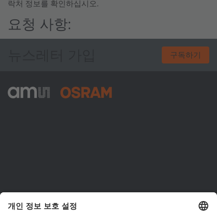
락처 정보를 확인하십시오.
요청 사항:
뉴스레터 가입
구독하기
ams-OSRAM AG
Tobelbader Straße 30
8141 Premstaetten
Austria
전화:
+43 3136 500-0
ams OSRAM 소개