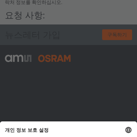
락처 정보를 확인하십시오.
요청 사항:
뉴스레터 가입
구독하기
ams-OSRAM AG
Tobelbader Straße 30
8141 Premstaetten
Austria
전화:
+43 3136 500-0
ams OSRAM 소개