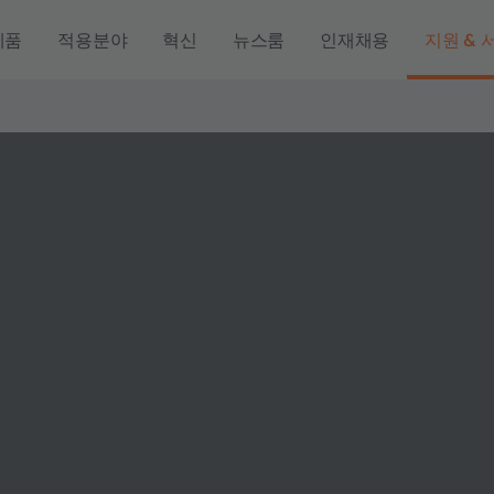
제품
적용분야
혁신
뉴스룸
인재채용
지원 & 