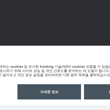
ams OSRAM 소개
지원
뉴스룸
제품 선택기
투자자
다운로드 센
지속 가능성
툴
위치 & 분포
문의
인재채용
기술 지원
접근성
파트너 네트
내부 고발