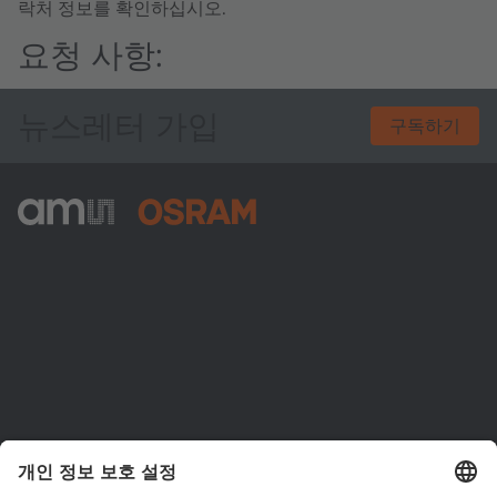
락처 정보를 확인하십시오.
요청 사항:
뉴스레터 가입
구독하기
ams-OSRAM AG
Tobelbader Straße 30
8141 Premstaetten
Austria
전화:
+43 3136 500-0
ams OSRAM 소개