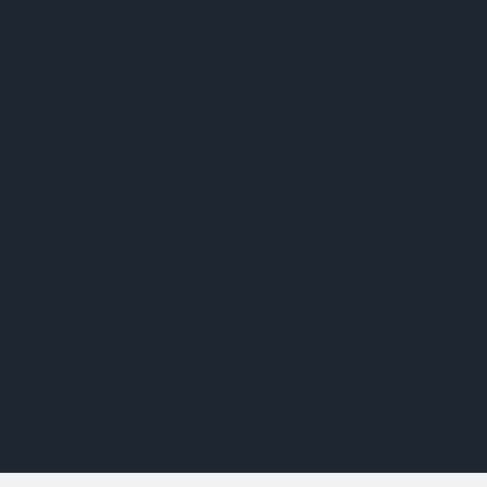
뉴스룸
투자자
지속 가능성
위치 & 분포
인재채용
접근성
지원
제품 선택기
다운로드 센터
툴
문의
기술 지원
파트너 네트워크
내부 고발