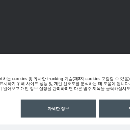
ams OSRAM 소개
지원
뉴스룸
제품 선택기
투자자
다운로드 센
지속 가능성
툴
위치 & 분포
문의
인재채용
기술 지원
접근성
파트너 네트
내부 고발