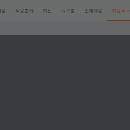
제품
적용분야
혁신
뉴스룸
인재채용
지원 & 