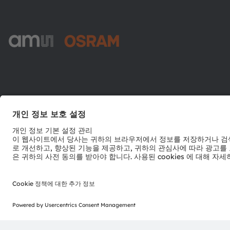
ams-OSRAM AG
Tobelbader Straße 30
8141 Premstaetten
Austria
전화:
+43 3136 500-0