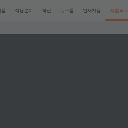
제품
적용분야
혁신
뉴스룸
인재채용
지원 & 