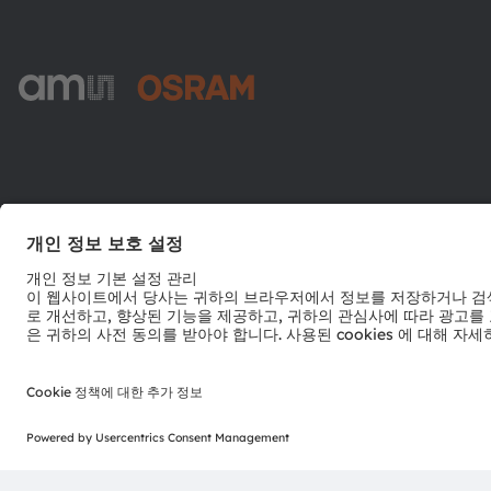
ams-OSRAM AG
Tobelbader Straße 30
8141 Premstaetten
Austria
전화:
+43 3136 500-0