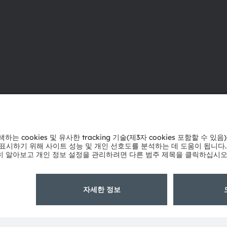
ams OSRAM 소개
지원
뉴스룸
제품 선택기
투자자
다운로드 센
지속 가능성
툴
위치 & 분포
문의
인재채용
기술 지원
접근성
파트너 네트
내부 고발