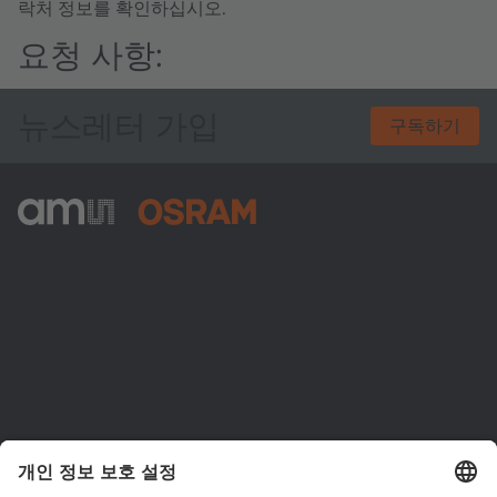
락처 정보를 확인하십시오.
요청 사항:
뉴스레터 가입
구독하기
ams-OSRAM AG
Tobelbader Straße 30
8141 Premstaetten
Austria
전화:
+43 3136 500-0
ams OSRAM 소개