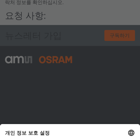
락처 정보를 확인하십시오.
요청 사항:
뉴스레터 가입
구독하기
ams-OSRAM AG
Tobelbader Straße 30
8141 Premstaetten
Austria
전화:
+43 3136 500-0
ams OSRAM 소개