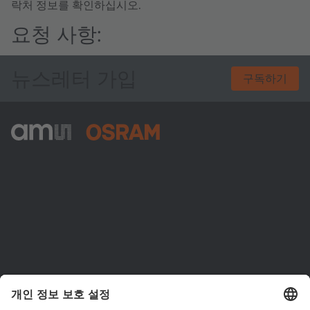
락처 정보를 확인하십시오.
요청 사항:
뉴스레터 가입
구독하기
ams-OSRAM AG
Tobelbader Straße 30
8141 Premstaetten
Austria
전화:
+43 3136 500-0
ams OSRAM 소개