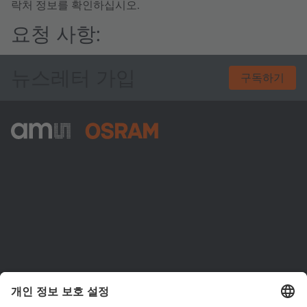
락처 정보를 확인하십시오.
요청 사항:
뉴스레터 가입
구독하기
ams-OSRAM AG
Tobelbader Straße 30
8141 Premstaetten
Austria
전화:
+43 3136 500-0
ams OSRAM 소개