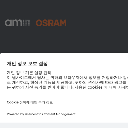
ams-OSRAM AG
Tobelbader Straße 30
8141 Premstaetten
Austria
전화:
+43 3136 500-0