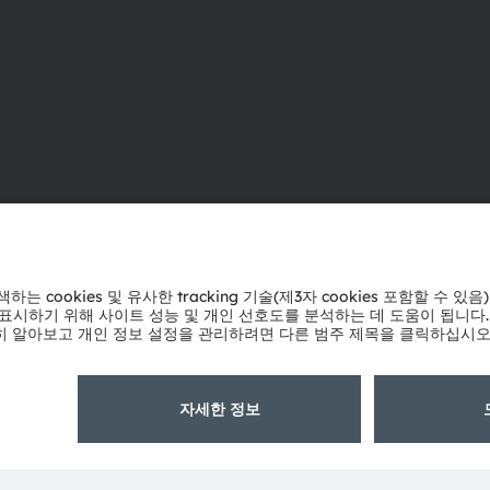
ams OSRAM 소개
지원
뉴스룸
제품 선택기
투자자
다운로드 센
지속 가능성
툴
위치 & 분포
문의
인재채용
기술 지원
접근성
파트너 네트
내부 고발