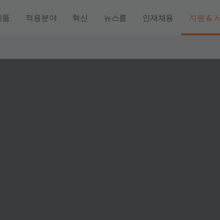
제품
적용분야
혁신
뉴스룸
인재채용
지원 & 