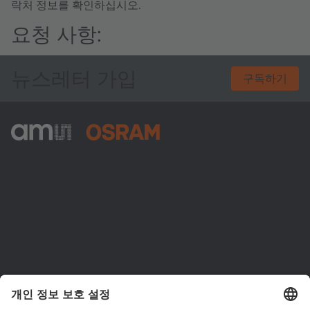
락처 정보를 확인하십시오.
요청 사항:
뉴스레터 가입
구독하기
ams-OSRAM AG
Tobelbader Straße 30
8141 Premstaetten
Austria
전화:
+43 3136 500-0
ams OSRAM 소개