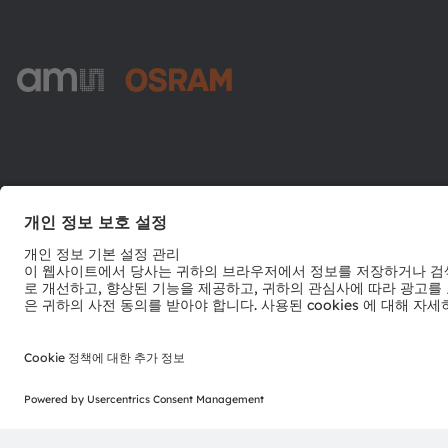
ams-OSRAM AG
Tobelbader Straße 30
8141 Premstaetten
Austria
전화:
+43 3136 500-0