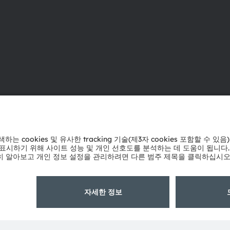
ams OSRAM 소개
지원
뉴스룸
제품 선택기
투자자
다운로드 센
지속 가능성
툴
위치 & 분포
문의
인재채용
기술 지원
접근성
파트너 네트
내부 고발