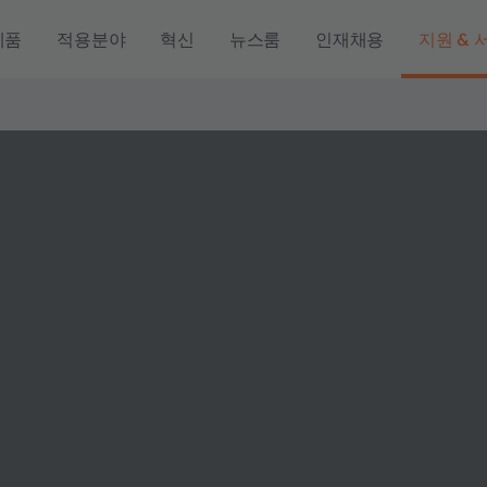
제품
적용분야
혁신
뉴스룸
인재채용
지원 & 