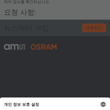
락처 정보를 확인하십시오.
요청 사항:
뉴스레터 가입
구독하기
ams-OSRAM AG
Tobelbader Straße 30
8141 Premstaetten
Austria
전화:
+43 3136 500-0
ams OSRAM 소개