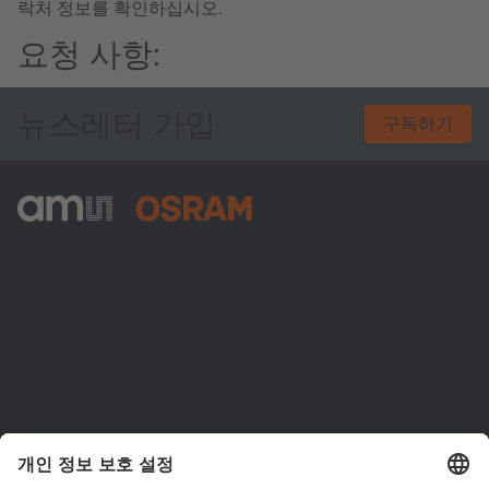
락처 정보를 확인하십시오.
요청 사항:
뉴스레터 가입
구독하기
ams-OSRAM AG
Tobelbader Straße 30
8141 Premstaetten
Austria
전화:
+43 3136 500-0
ams OSRAM 소개