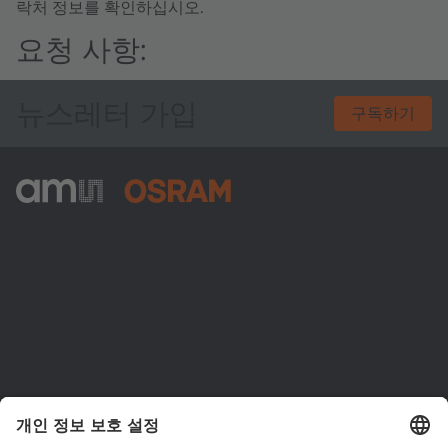
락처 정보를 확인하십시오.
요청 사항:
뉴스레터 가입
구독하기
ams-OSRAM AG
Tobelbader Straße 30
8141 Premstaetten
Austria
전화:
+43 3136 500-0
ams OSRAM 소개