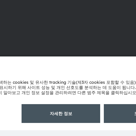
ams OSRAM 소개
지원
뉴스룸
제품 선택기
투자자
다운로드 센
지속 가능성
툴
위치 & 분포
문의
인재채용
기술 지원
접근성
파트너 네트
내부 고발