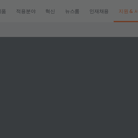
제품
적용분야
혁신
뉴스룸
인재채용
지원 & 