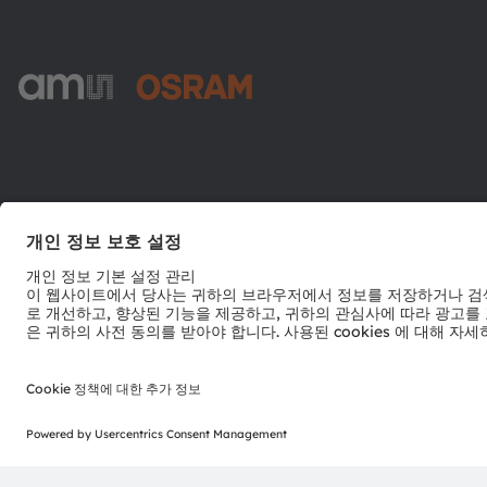
ams-OSRAM AG
Tobelbader Straße 30
8141 Premstaetten
Austria
전화:
+43 3136 500-0