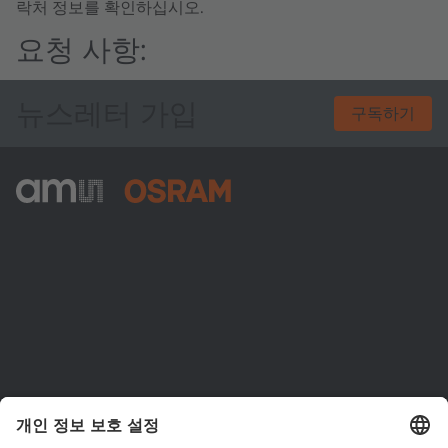
락처 정보를 확인하십시오.
요청 사항:
뉴스레터 가입
구독하기
ams-OSRAM AG
Tobelbader Straße 30
8141 Premstaetten
Austria
전화:
+43 3136 500-0
ams OSRAM 소개