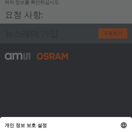
락처 정보를 확인하십시오.
요청 사항:
뉴스레터 가입
구독하기
ams-OSRAM AG
Tobelbader Straße 30
8141 Premstaetten
Austria
전화:
+43 3136 500-0
ams OSRAM 소개