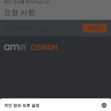
락처 정보를 확인하십시오.
요청 사항:
뉴스레터 가입
구독하기
ams-OSRAM AG
Tobelbader Straße 30
8141 Premstaetten
Austria
전화:
+43 3136 500-0
ams OSRAM 소개