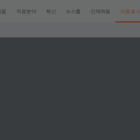
제품
적용분야
혁신
뉴스룸
인재채용
지원 & 