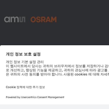
ams-OSRAM AG
Tobelbader Straße 30
8141 Premstaetten
Austria
전화:
+43 3136 500-0