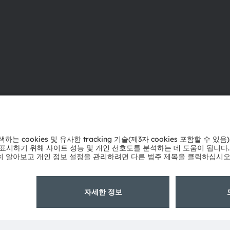
ams OSRAM 소개
지원
뉴스룸
제품 선택기
투자자
다운로드 센
지속 가능성
툴
위치 & 분포
문의
인재채용
기술 지원
접근성
파트너 네트
내부 고발