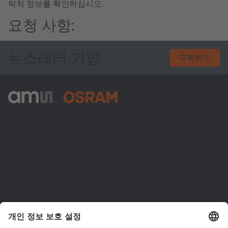
락처 정보를 확인하십시오.
요청 사항:
뉴스레터 가입
구독하기
ams-OSRAM AG
Tobelbader Straße 30
8141 Premstaetten
Austria
전화:
+43 3136 500-0
ams OSRAM 소개