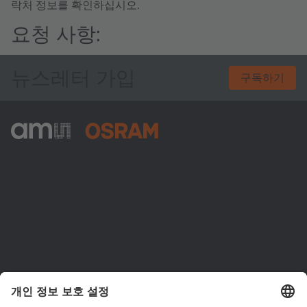
락처 정보를 확인하십시오.
요청 사항:
뉴스레터 가입
구독하기
ams-OSRAM AG
Tobelbader Straße 30
8141 Premstaetten
Austria
전화:
+43 3136 500-0
ams OSRAM 소개