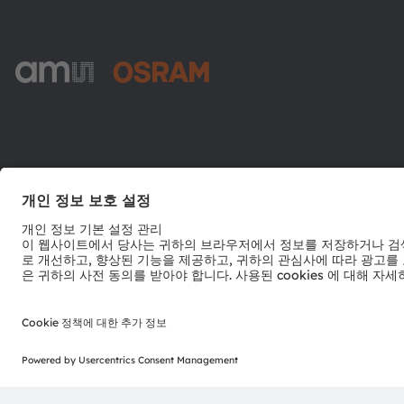
ams-OSRAM AG
Tobelbader Straße 30
8141 Premstaetten
Austria
전화:
+43 3136 500-0