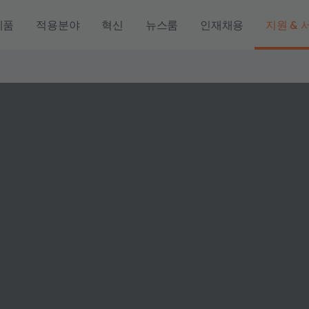
제품
적용분야
혁신
뉴스룸
인재채용
지원 & 