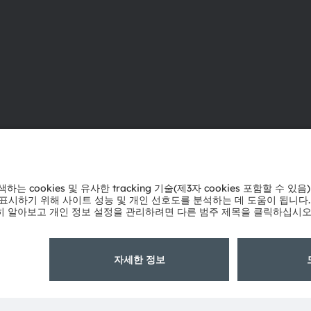
ams OSRAM 소개
지원
뉴스룸
제품 선택기
투자자
다운로드 센
지속 가능성
툴
위치 & 분포
문의
인재채용
기술 지원
접근성
파트너 네트
내부 고발