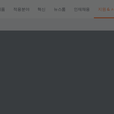
제품
적용분야
혁신
뉴스룸
인재채용
지원 & 