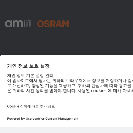
ams-OSRAM AG
Tobelbader Straße 30
8141 Premstaetten
Austria
전화:
+43 3136 500-0