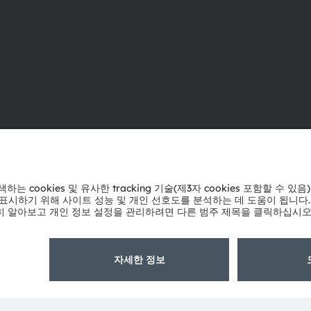
ams OSRAM 소개
지원
뉴스룸
제품 선택기
투자자
다운로드 센
지속 가능성
툴
위치 & 분포
문의
인재채용
기술 지원
접근성
파트너 네트
내부 고발