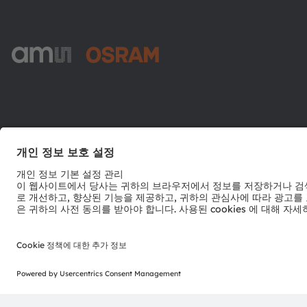
ams-OSRAM AG
Tobelbader Straße 30
8141 Premstaetten
Austria
전화:
+43 3136 500-0