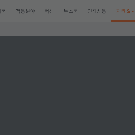
제품
적용분야
혁신
뉴스룸
인재채용
지원 & 