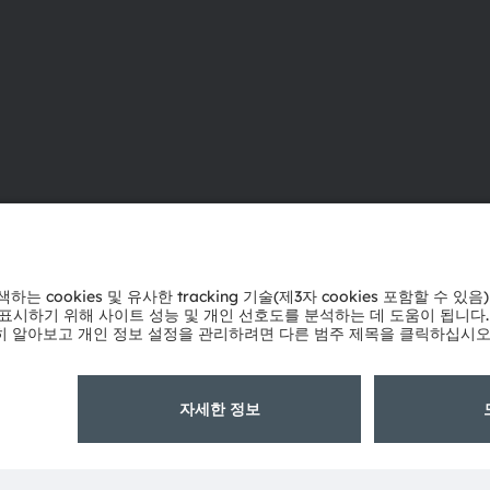
ams OSRAM 소개
지원
뉴스룸
제품 선택기
투자자
다운로드 센
지속 가능성
툴
위치 & 분포
문의
인재채용
기술 지원
접근성
파트너 네트
내부 고발